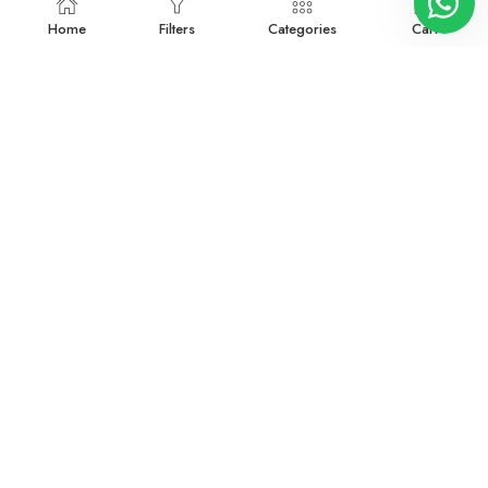
Home
Filters
Categories
Cart
3911317
3911318
Devamını oku
Devamını oku
3911319
3911320
Devamını oku
Devamını oku