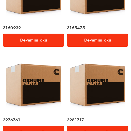
3160932
3165475
Devamını oku
Devamını oku
3276761
3281717