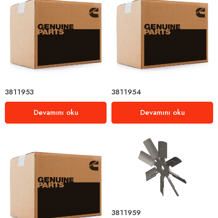
3811953
3811954
Devamını oku
Devamını oku
3811959