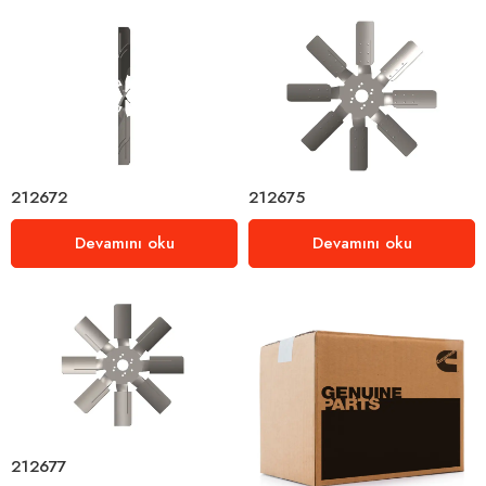
212672
212675
Devamını oku
Devamını oku
212677