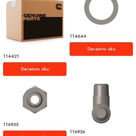
114644
Devamını oku
114421
Devamını oku
116935
116936