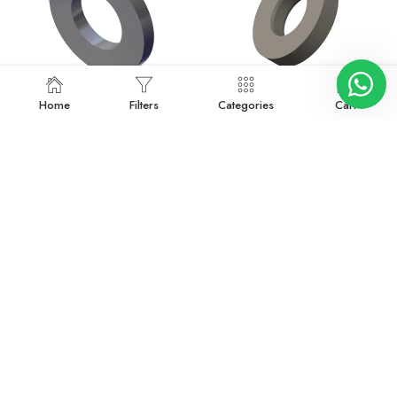
127018
127184
Home
Filters
Categories
Cart
Devamını oku
Devamını oku
127454
127316
Devamını oku
Devamını oku