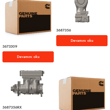
3687356
Devamını oku
3673309
Devamını oku
3687356RX