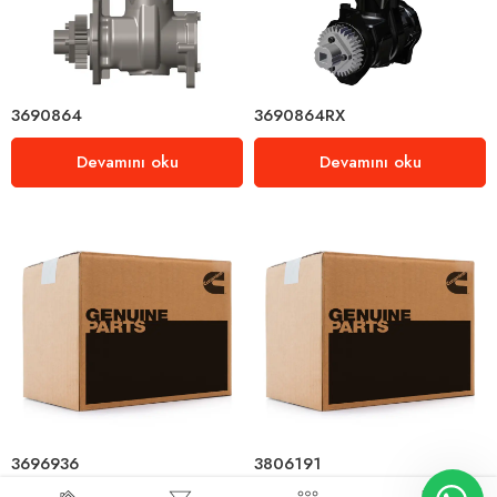
3690864
3690864RX
Devamını oku
Devamını oku
3696936
3806191