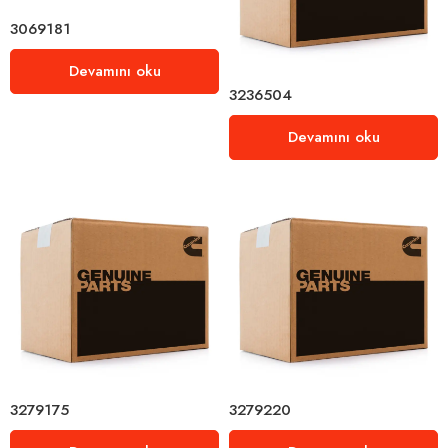
3069181
Devamını oku
3236504
Devamını oku
3279175
3279220