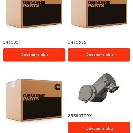
3415351
3415536
Devamını oku
Devamını oku
3558072RX
Devamını oku