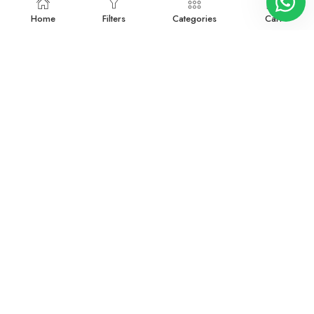
Devamını oku
Devamını oku
Home
Filters
Categories
Cart
3906273
3921425
Devamını oku
Devamını oku