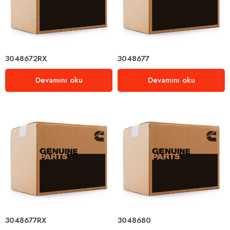
3048672RX
3048677
Devamını oku
Devamını oku
3048677RX
3048680