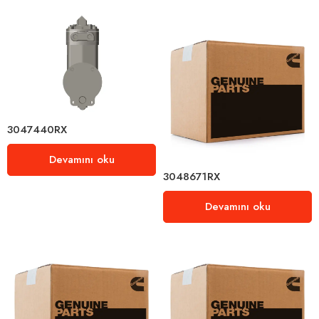
3047440RX
Devamını oku
3048671RX
Devamını oku