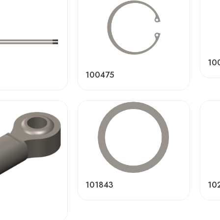
10
100475
101843
10