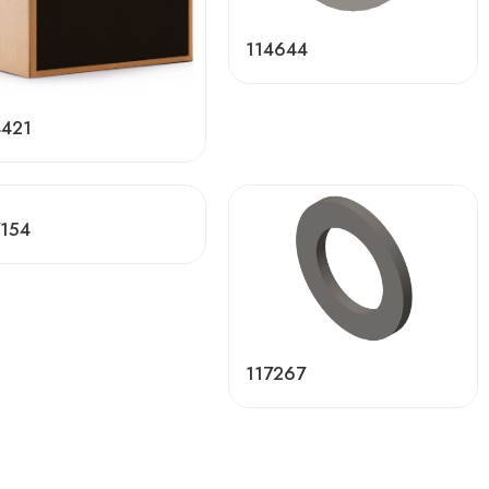
114644
4421
7154
117267