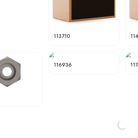
113710
11
116936
11