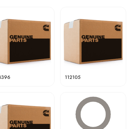
3396
112105