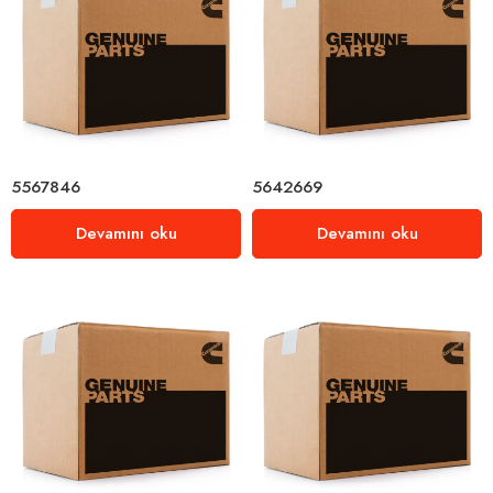
5567846
5642669
Devamını oku
Devamını oku