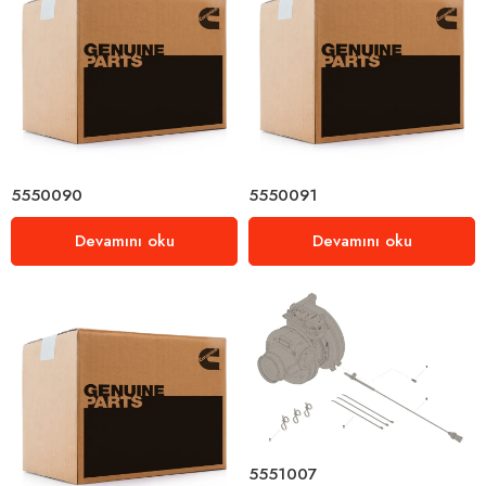
5550090
5550091
Devamını oku
Devamını oku
5551007