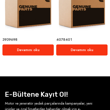
3939698
4078401
Devamını oku
Devamını oku
E-Bültene Kayıt Ol!
Motor ve jeneratör yedek parçalarında kampanyalar, yeni
ürünler ve özel fırsatlardan haberdar olmak için e-