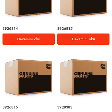
3926814
3926815
Devamını oku
Devamını oku
3926816
3928383