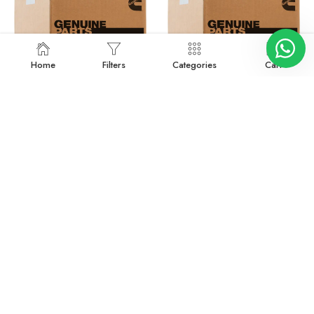
Home
Filters
Categories
Cart
503-0858
503-0869
Devamını oku
Devamını oku