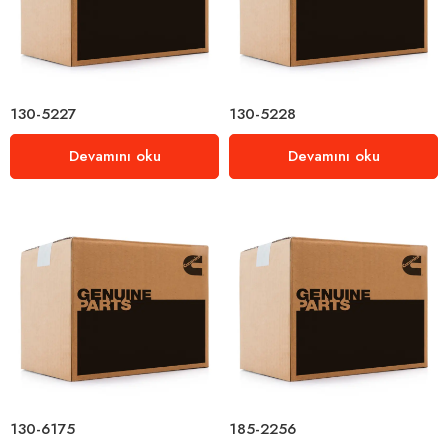
130-5227
130-5228
Devamını oku
Devamını oku
130-6175
185-2256