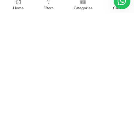
Home
Filters
Categories
Cart
4329681
Devamını oku
4353888
Devamını oku