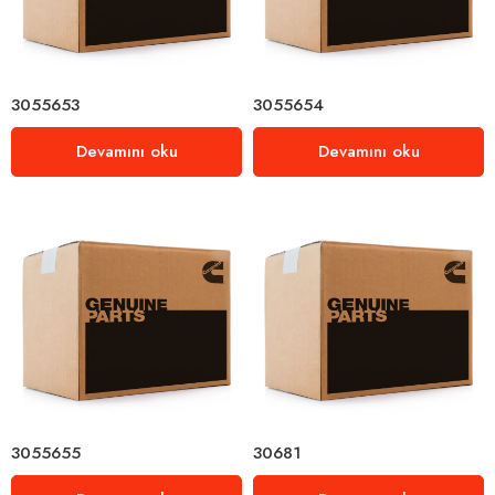
3055653
3055654
Devamını oku
Devamını oku
3055655
30681