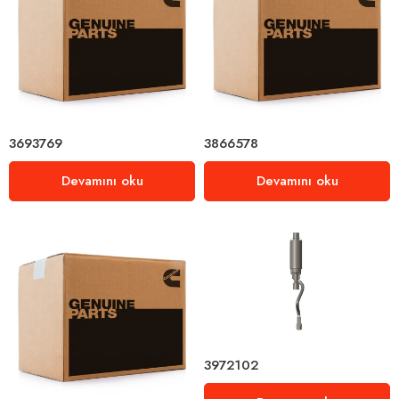
3693769
3866578
Devamını oku
Devamını oku
3972102