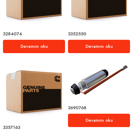
3284074
3352550
Devamını oku
Devamını oku
3690768
Devamını oku
3357163