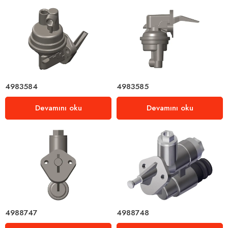
4983584
4983585
Devamını oku
Devamını oku
4988747
4988748