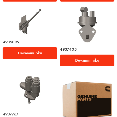
4935099
4937405
Devamını oku
Devamını oku
4937767