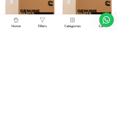
Home
Filters
Categories
Cart
130-6164
130-6266
Devamını oku
Devamını oku