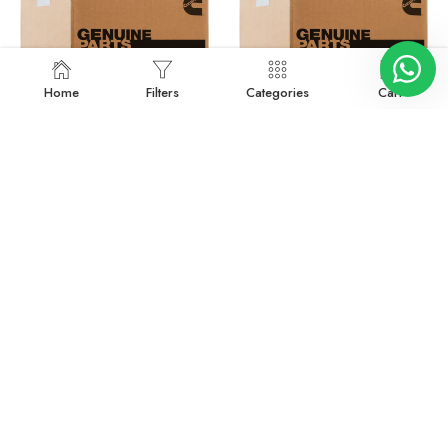
Home
Filters
Categories
Cart
2880583
2880634
Devamını oku
Devamını oku