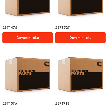
2871475
2871527
Devamını oku
Devamını oku
2871576
2871718