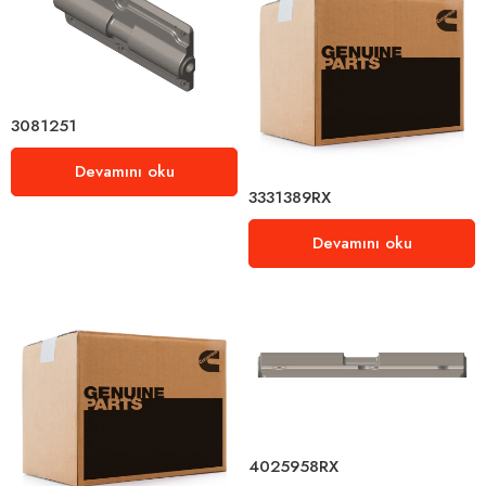
3081251
Devamını oku
3331389RX
Devamını oku
4025958RX