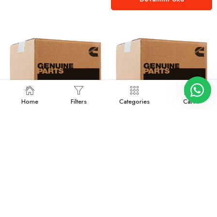
Home
Filters
Categories
Cart
3048908
3063296
Devamını oku
Devamını oku