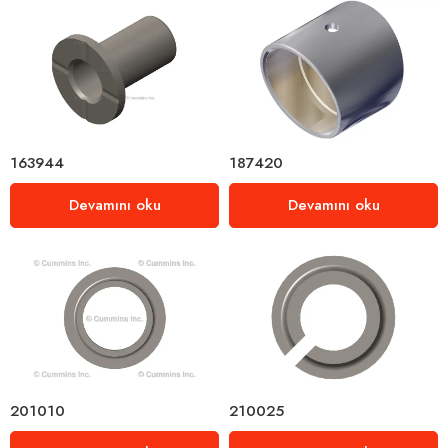
163944
187420
Devamını oku
Devamını oku
201010
210025