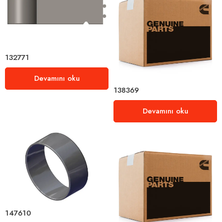
132771
Devamını oku
138369
Devamını oku
147610