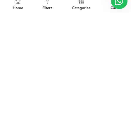
Home
Filters
Categories
Cart
3038668
3041048
Devamını oku
Devamını oku
3053458RX
3054533