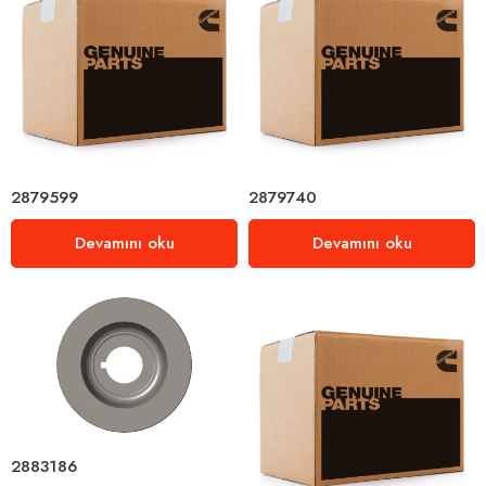
2879599
2879740
Devamını oku
Devamını oku
2883186