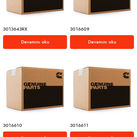
3013643RX
3016609
Devamını oku
Devamını oku
3016610
3016611