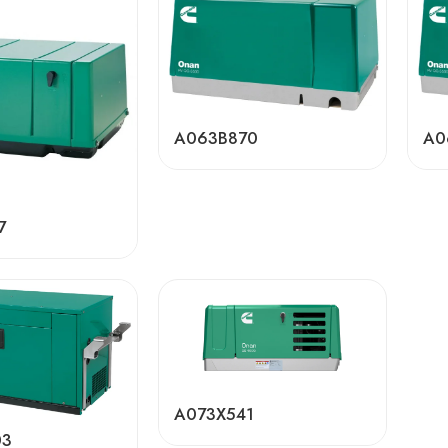
A063B870
A0
7
A073X541
03