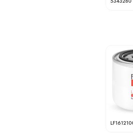
5343280
LF161210