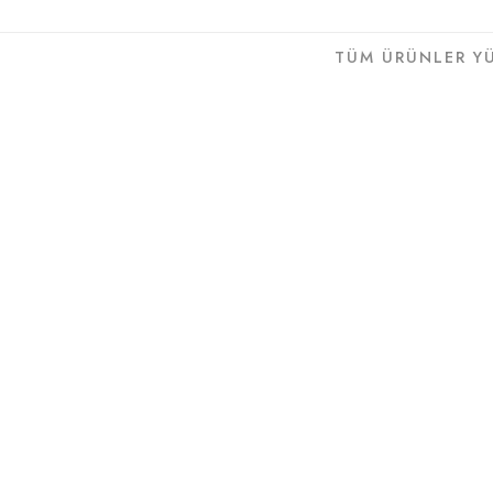
TÜM ÜRÜNLER Y
Markalar
Kategoriler