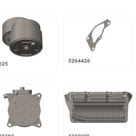
5264426
625