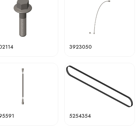
02114
3923050
95591
5254354