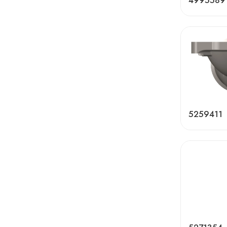
4995589
5259411