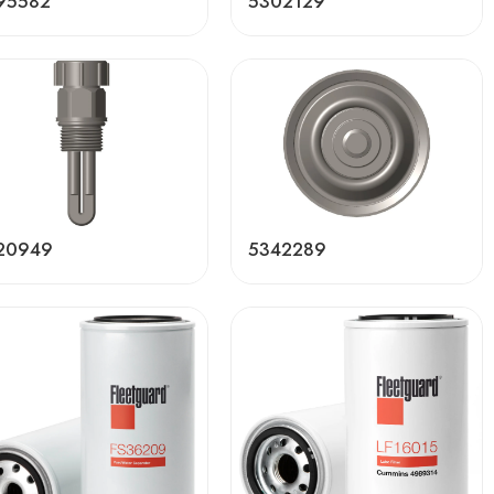
95582
5302129
20949
5342289