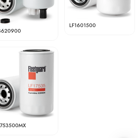
LF1601500
3620900
1753500MX