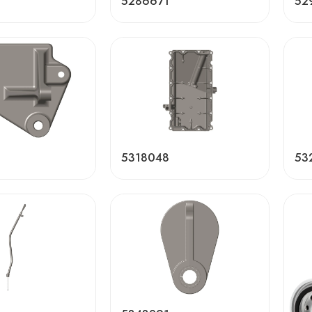
5286671
52
5318048
53