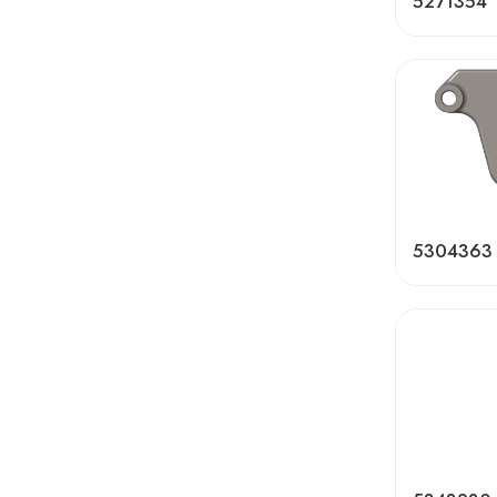
5271354
5304363