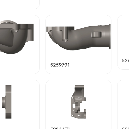
52
5259791