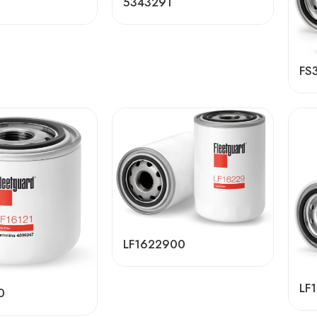
5343291
FS
LF1622900
LF
0