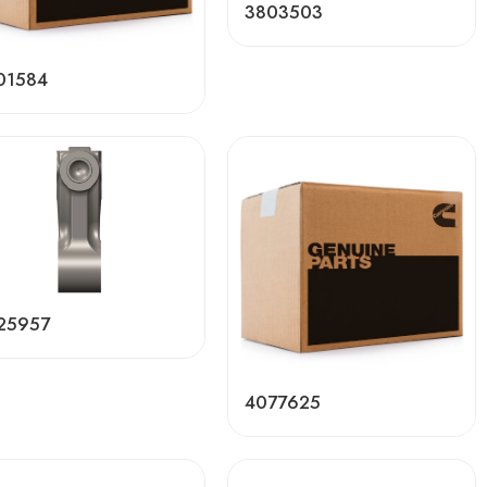
3803503
01584
25957
4077625