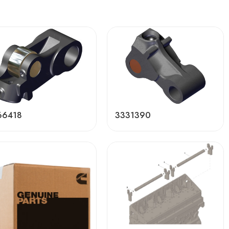
66418
3331390