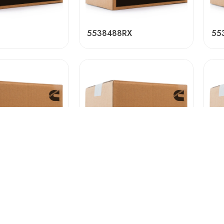
5538488RX
55
5538492RX
68