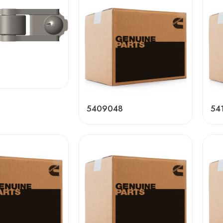
5409048
54