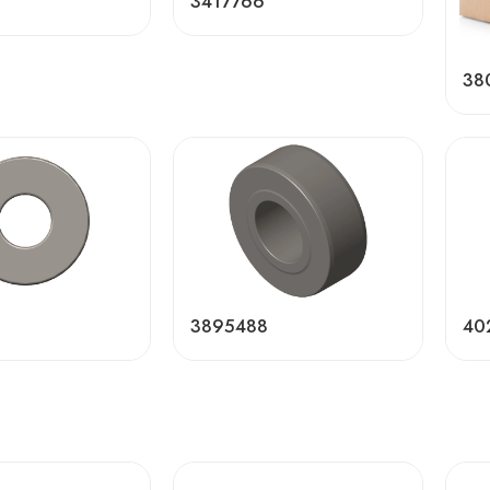
3417766
38
3895488
40