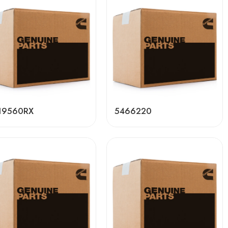
19560RX
5466220