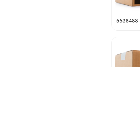
5538488
5538492