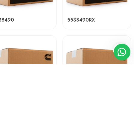
38490
5538490RX
513
926001