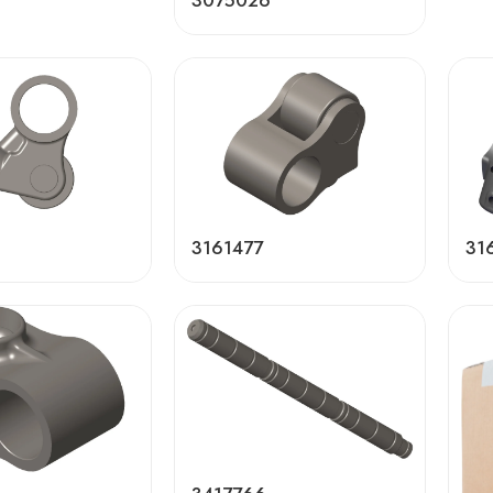
3075026
3161477
31