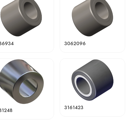
36934
3062096
3161423
81248