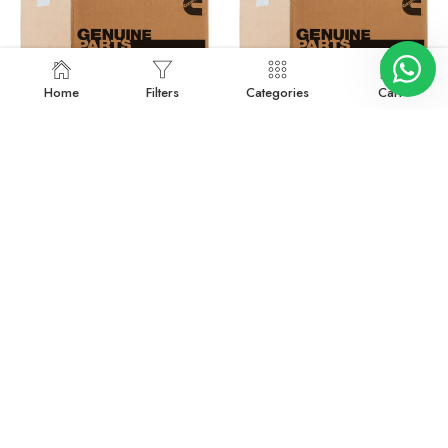
Home
Filters
Categories
Cart
5633659RX
5633660RX
Devamını oku
Devamını oku