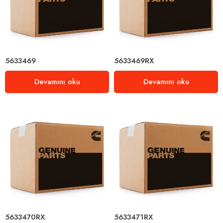
5633469
5633469RX
Devamını oku
Devamını oku
5633470RX
5633471RX