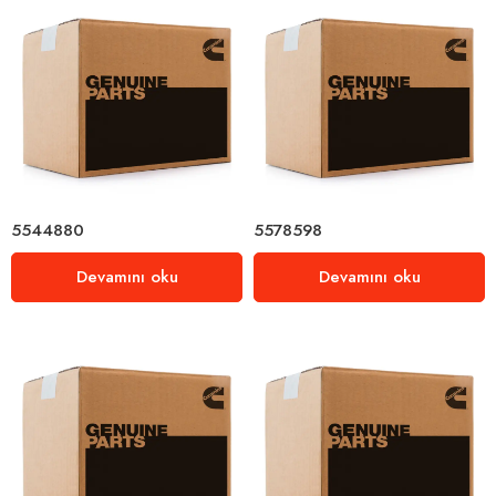
5544880
5578598
Devamını oku
Devamını oku