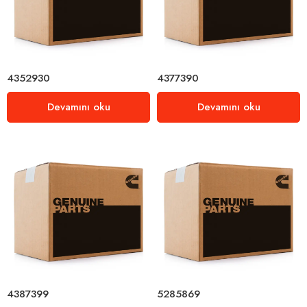
4352930
4377390
Devamını oku
Devamını oku
4387399
5285869