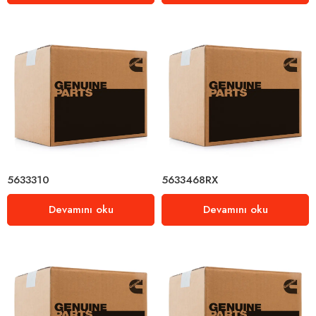
5633310
5633468RX
Devamını oku
Devamını oku