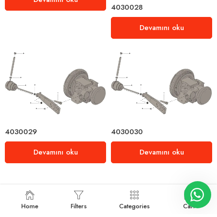
4030028
Devamını oku
4030029
4030030
Devamını oku
Devamını oku
Home
Filters
Categories
Cart