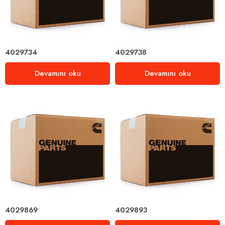
4029734
4029738
Devamını oku
Devamını oku
4029869
4029893