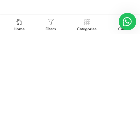
Home
Filters
Categories
Cart
E-Bültene Kayıt Ol!
Motor ve jeneratör yedek parçalarında kampanyalar, yeni
ürünler ve özel fırsatlardan haberdar olmak için e-
bültenimize abone olun.