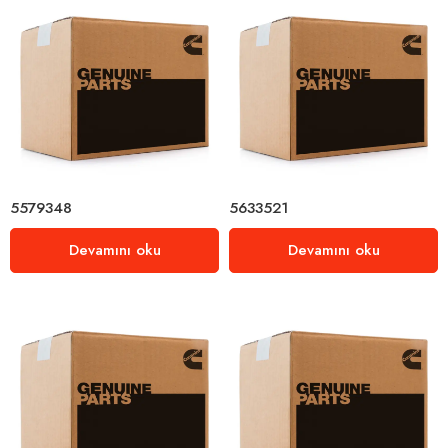
5579348
5633521
Devamını oku
Devamını oku