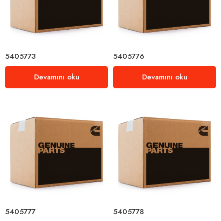
5405773
5405776
Devamını oku
Devamını oku
5405777
5405778