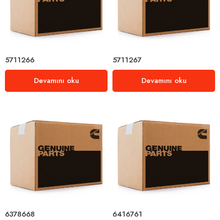
5711266
5711267
Devamını oku
Devamını oku
6378668
6416761