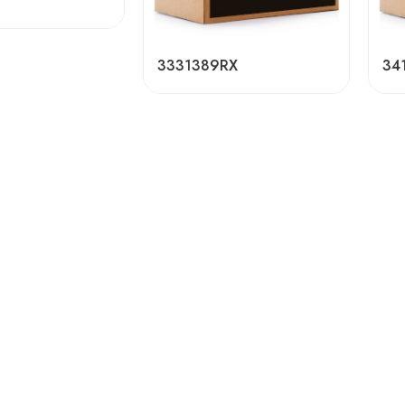
3331389RX
34