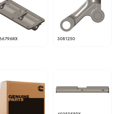
66796RX
3081250