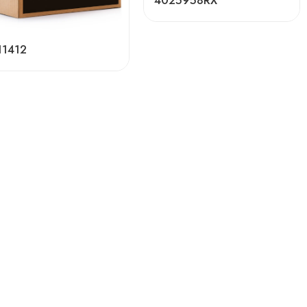
4025958RX
11412