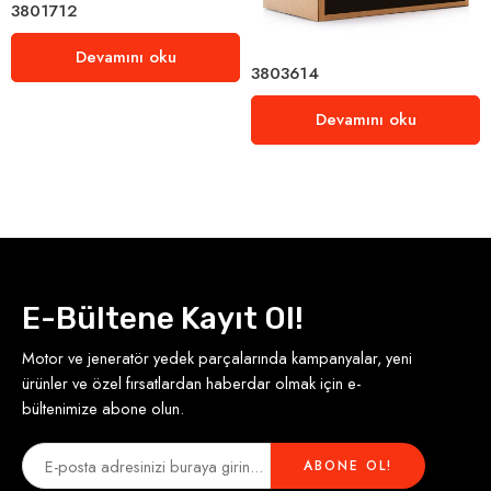
3801712
Devamını oku
3803614
Devamını oku
E-Bültene Kayıt Ol!
Motor ve jeneratör yedek parçalarında kampanyalar, yeni
ürünler ve özel fırsatlardan haberdar olmak için e-
bültenimize abone olun.