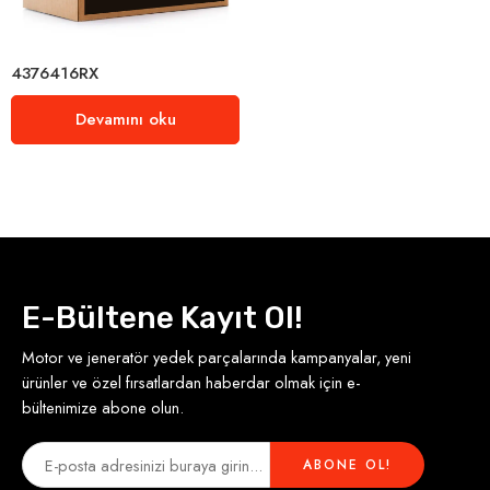
4376416RX
Devamını oku
E-Bültene Kayıt Ol!
Motor ve jeneratör yedek parçalarında kampanyalar, yeni
ürünler ve özel fırsatlardan haberdar olmak için e-
bültenimize abone olun.