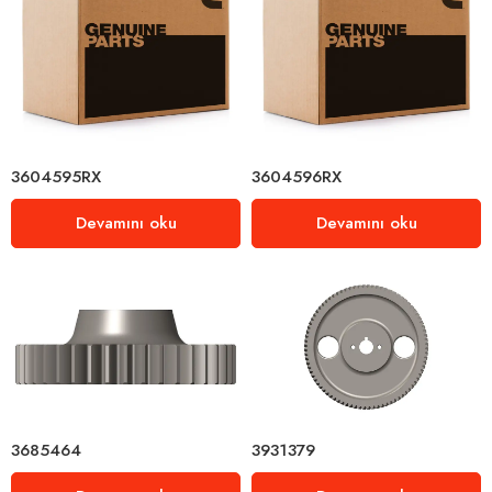
3604595RX
3604596RX
Devamını oku
Devamını oku
3685464
3931379