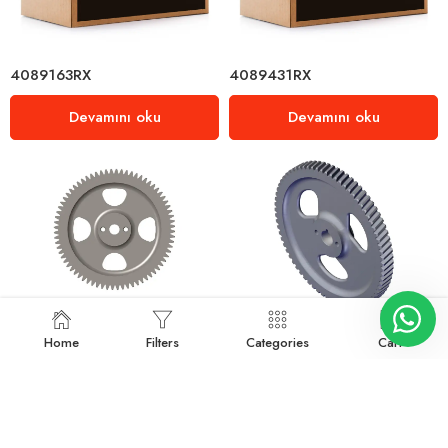
4089163RX
4089431RX
Devamını oku
Devamını oku
4896616
4932713
Home
Filters
Categories
Cart
Devamını oku
Devamını oku