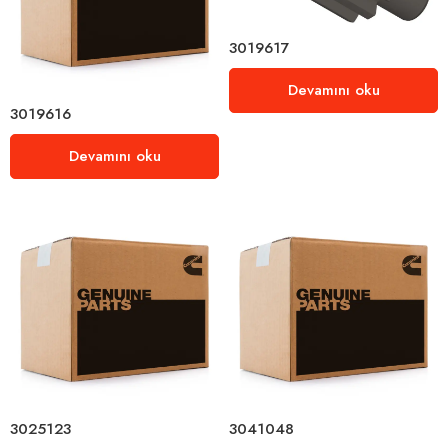
3019617
Devamını oku
3019616
Devamını oku
3025123
3041048