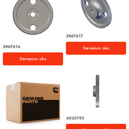
3967617
3967616
Devamını oku
Devamını oku
4063192