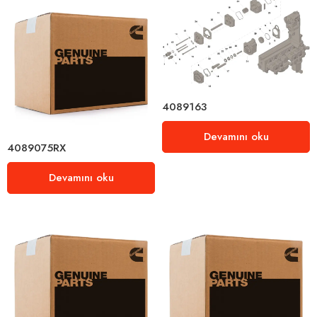
4089163
Devamını oku
4089075RX
Devamını oku