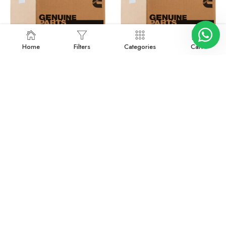
Home
Filters
Categories
Cart
2880583
2880634
Devamını oku
Devamını oku