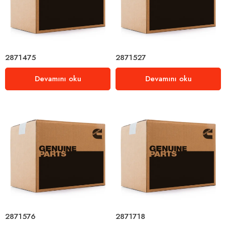
2871475
2871527
Devamını oku
Devamını oku
2871576
2871718