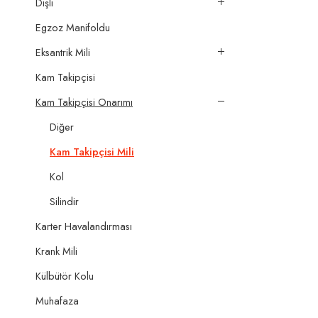
Dişli
Egzoz Manifoldu
Eksantrik Mili
Kam Takipçisi
Kam Takipçisi Onarımı
Diğer
Kam Takipçisi Mili
Kol
Silindir
Karter Havalandırması
Krank Mili
Külbütör Kolu
Muhafaza