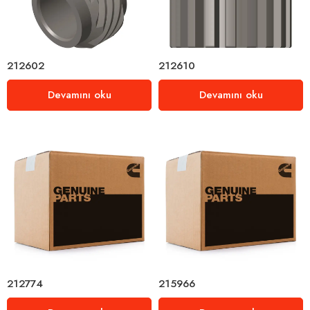
212602
212610
Devamını oku
Devamını oku
212774
215966