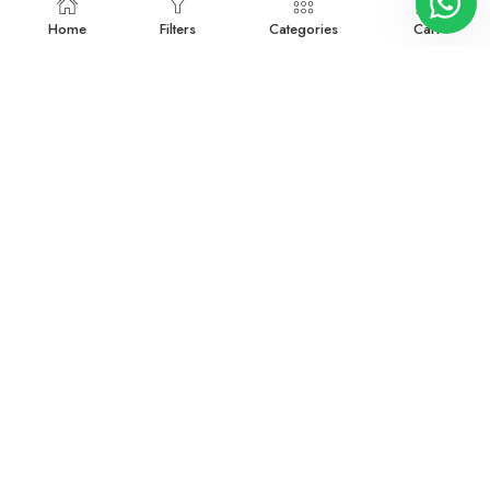
Home
Filters
Categories
Cart
3034239
3034240
Devamını oku
Devamını oku