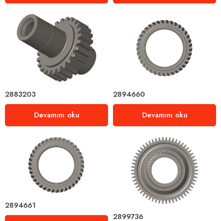
2883203
2894660
Devamını oku
Devamını oku
2894661
2899736