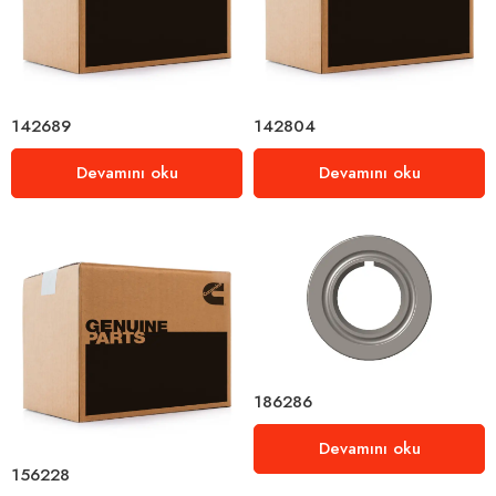
142689
142804
Devamını oku
Devamını oku
186286
Devamını oku
156228