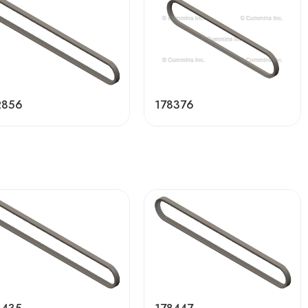
2856
178376