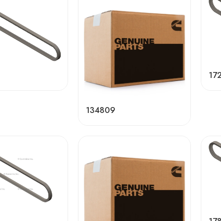
17
134809