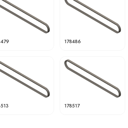
8479
178486
8513
178517