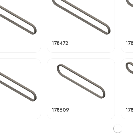
178472
17
178509
17