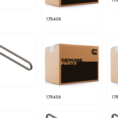
17
178408
178456
17