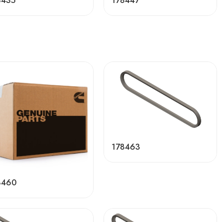
8435
178447
178463
8460