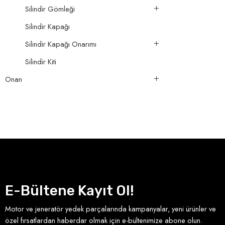
Silindir Gömleği
Silindir Kapağı
Silindir Kapağı Onarımı
Silindir Kiti
Onan
E-Bültene Kayıt Ol!
Motor ve jeneratör yedek parçalarında kampanyalar, yeni ürünler ve
özel fırsatlardan haberdar olmak için e-bültenimize abone olun.