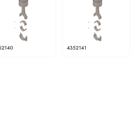
52140
4352141