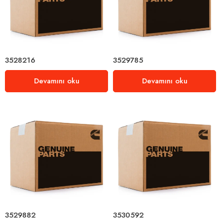
3528216
3529785
Devamını oku
Devamını oku
3529882
3530592