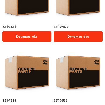
3519351
3519409
Devamını oku
Devamını oku
3519513
3519533