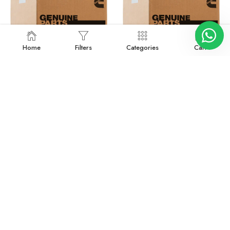
Home
Filters
Categories
Cart
3531724
3531727
Devamını oku
Devamını oku