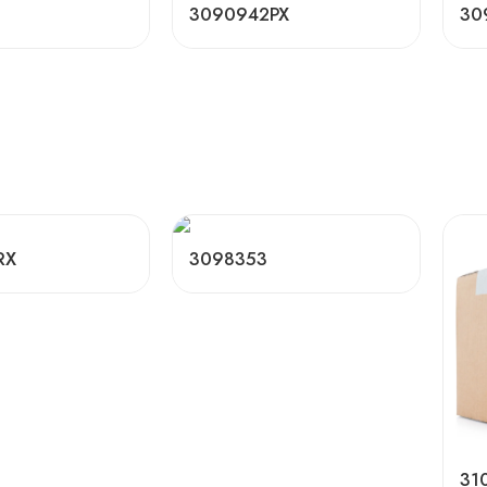
3090942PX
30
RX
3098353
31