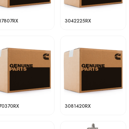
17807RX
3042225RX
70370RX
3081420RX