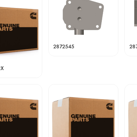
2872545
28
RX