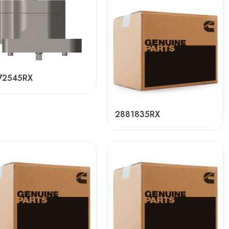
72545RX
2881835RX