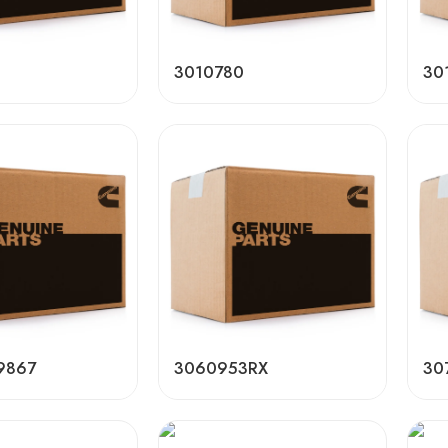
3010780
30
9867
3060953RX
30