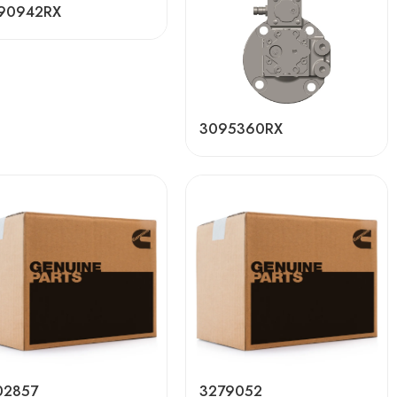
90942RX
3095360RX
02857
3279052