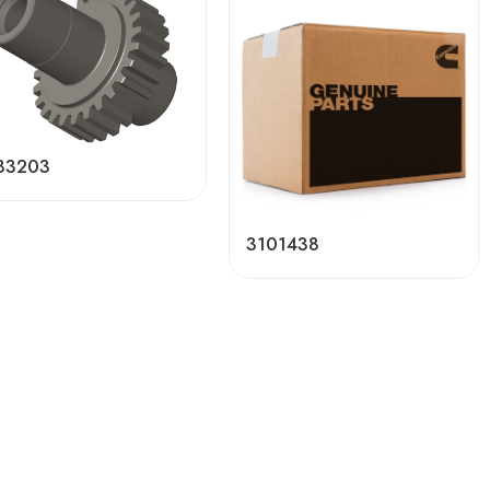
83203
3101438