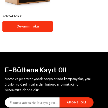
4376416RX
Devamını oku
E-Bültene Kayıt Ol!
Motor ve jeneratör yedek parçalarında kampanyalar, yeni
ürünler ve özel fırsatlardan haberdar olmak için e-
bültenimize abone olun.