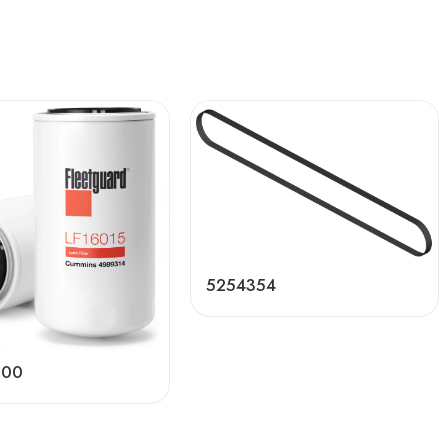
5254354
500