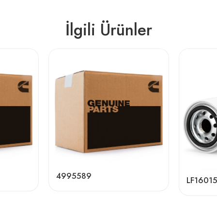
İlgili Ürünler
4995589
LF1601