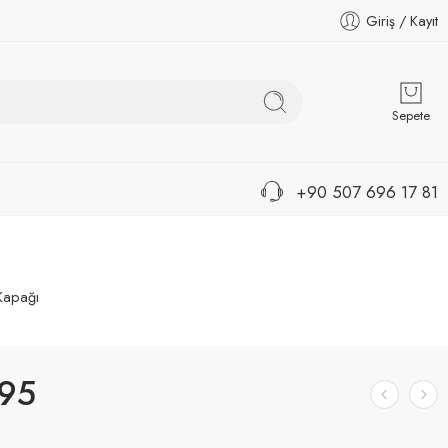
Giriş / Kayıt
Sepete
+90 507 696 17 81
 Kapağı
95