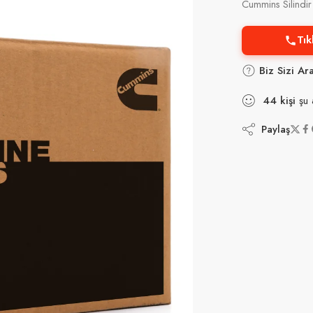
Cummins Silind
Tık
Biz Sizi Ar
44
kişi
şu 
Paylaş