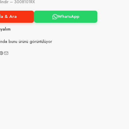
lindir – 3008101RX
la & Ara
WhatsApp
ayalım
nda bunu ürünü görüntülüyor