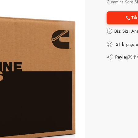
Cummins Kafa,Si
Tık
Biz Sizi Ar
31
kişi
şu a
Paylaş