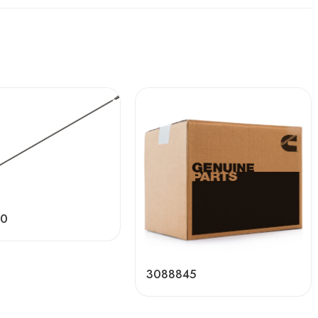
90
3088845