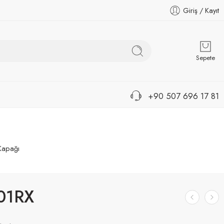
Giriş / Kayıt
Sepete
+90 507 696 17 81
 Kapağı
01RX