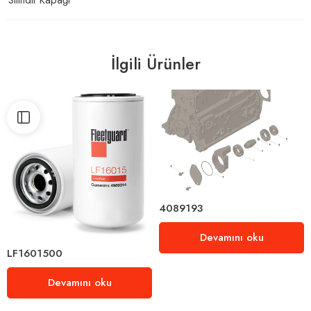
İlgili Ürünler
4089193
Devamını oku
LF1601500
Devamını oku