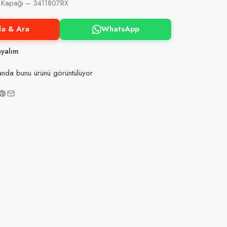
r Kapağı – 3411807RX
la & Ara
WhatsApp
ayalım
nda bunu ürünü görüntülüyor