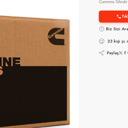
Cummins Silindi
Tık
Biz Sizi Ar
23
kişi
şu a
Paylaş