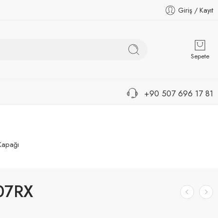
Giriş / Kayıt
Sepete
+90 507 696 17 81
 Kapağı
07RX