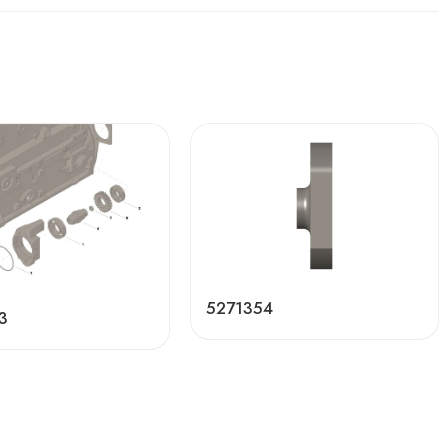
5271354
3