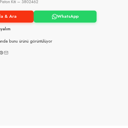
iston Kiti – 3802462
la & Ara
WhatsApp
ayalım
nda bunu ürünü görüntülüyor