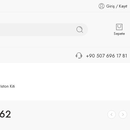
Giriş / Kayıt
Sepete
+90 507 696 17 81
iston Kiti
62