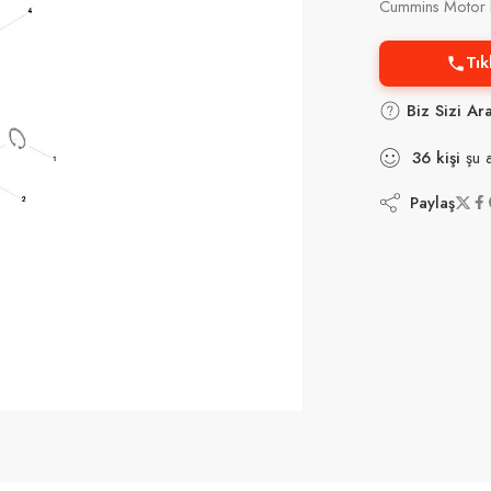
Cummins Motor P
Tık
Biz Sizi Ar
36
kişi
şu a
Paylaş