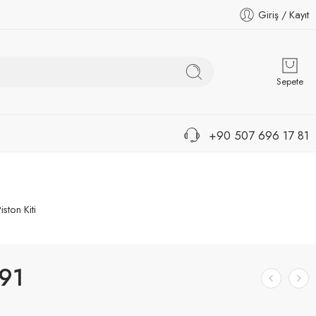
Giriş / Kayıt
Sepete
+90 507 696 17 81
iston Kiti
91