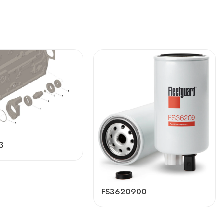
3
FS3620900