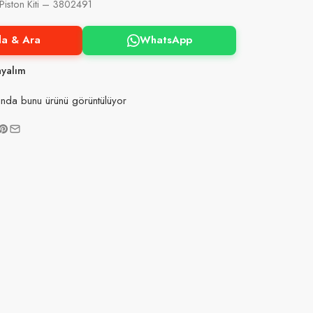
iston Kiti – 3802491
la & Ara
WhatsApp
ayalım
nda bunu ürünü görüntülüyor