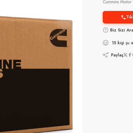
Cummins Motor P
Tık
Biz Sizi Ar
15
kişi
şu a
Paylaş