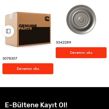
5342289
Devamını oku
3078307
Devamını oku
E-Bültene Kayıt Ol!