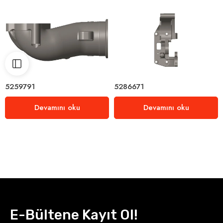
5259791
5286671
Devamını oku
Devamını oku
E-Bültene Kayıt Ol!