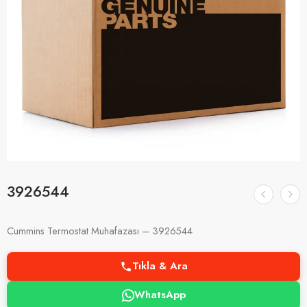
3926544
Cummins Termostat Muhafazası – 3926544
Tıkla & Ara
WhatsApp