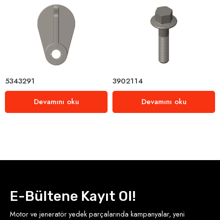
5343291
3902114
Devamını oku
Devamını oku
E-Bültene Kayıt Ol!
Motor ve jeneratör yedek parçalarında kampanyalar, yeni