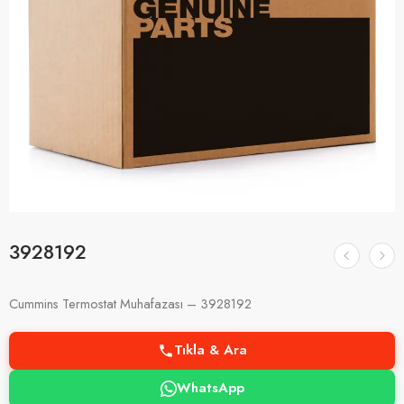
3928192
Cummins Termostat Muhafazası – 3928192
Tıkla & Ara
WhatsApp