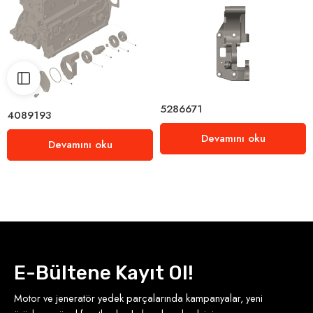
5286671
4089193
Devamını oku
Devamını oku
E-Bültene Kayıt Ol!
Motor ve jeneratör yedek parçalarında kampanyalar, yeni