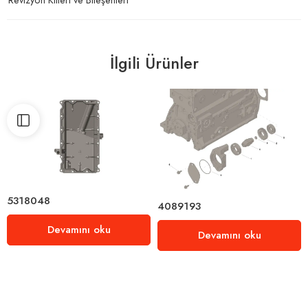
İlgili Ürünler
5318048
4089193
Devamını oku
Devamını oku