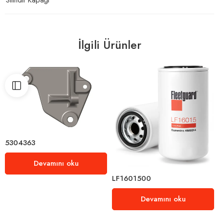
İlgili Ürünler
5304363
Devamını oku
LF1601500
Devamını oku