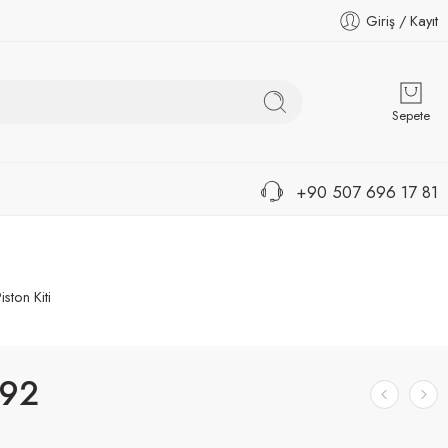
Giriş / Kayıt
Sepete
+90 507 696 17 81
iston Kiti
92