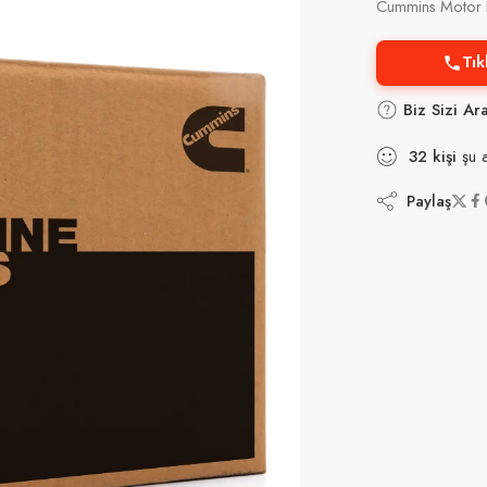
Cummins Motor P
Tık
Biz Sizi Ar
32
kişi
şu a
Paylaş