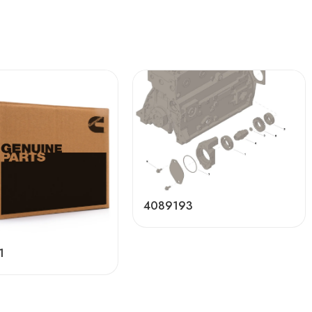
4089193
1