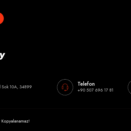
Telefon
l Sok 10A, 34899
+90 507 696 17 81
tir Kopyalanamaz!