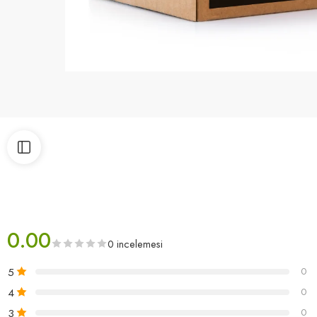
0.00
0 incelemesi
5
0
4
0
3
0