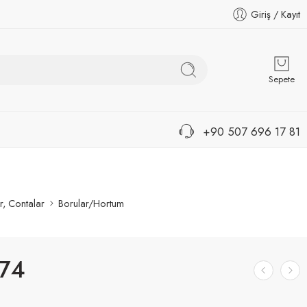
Giriş / Kayıt
Sepete
+90 507 696 17 81
r, Contalar
Borular/Hortum
74