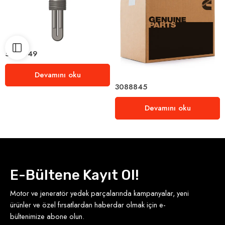
5320949
Devamını oku
3088845
Devamını oku
E-Bültene Kayıt Ol!
Motor ve jeneratör yedek parçalarında kampanyalar, yeni
ürünler ve özel fırsatlardan haberdar olmak için e-
bültenimize abone olun.