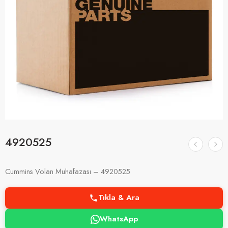
4920525
Cummins Volan Muhafazası – 4920525
Tıkla & Ara
WhatsApp